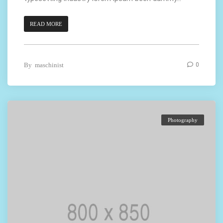
READ MORE
By
maschinist
0
Photography